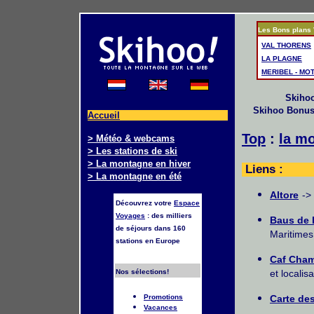
Les Bons plans 
VAL THORENS
LA PLAGNE
MERIBEL - MO
Skiho
Skihoo Bonu
Accueil
Top
:
la mo
> Météo & webcams
> Les stations de ski
> La montagne en hiver
Liens :
> La montagne en été
Altore
->
Découvrez votre
Espace
Voyages
: des milliers
Baus de 
de séjours dans 160
Maritimes
stations en Europe
Caf Cha
Nos sélections!
et localis
Carte des
Promotions
Vacances