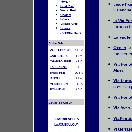
février
Jean-Paul
Petit Prix
Calanque
Week- End
Chalets
Hôtels
la Via Fe
Village Club
ferratas f
Suisse,
Autriche, Italie
La via fe
Petits Prix
Oxalis
->
VAL THORENS
118 €
moniteurs
CAUTERETS
62 €
CHAMROUSSE
43 €
Via Ferra
LA PLAGNE
71 €
Alpes
SAAS FEE
553 €
RISOUL
91 €
Via ferra
MERIBEL - M
148 €
coeur du 
BONNEVAL
60 €
Via Ferr
Coups de Coeur
Via Yves 
ViaFerrat
SUPERDEVOLUY-
LAJOUEDULOUP
Viaferrat