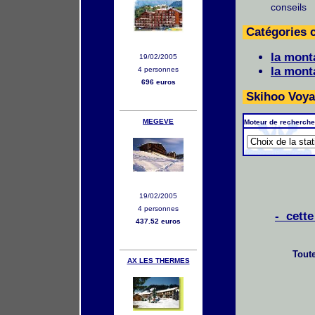
conseils
Catégories 
la mont
19/02/2005
la mont
4 personnes
696 euros
Skihoo Voya
MEGEVE
Moteur de recherche
19/02/2005
4 personnes
- cette
437.52 euros
Toute
AX LES THERMES