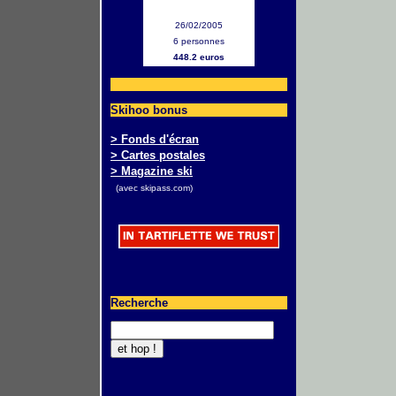
26/02/2005
6 personnes
448.2 euros
Skihoo bonus
> Fonds d'écran
> Cartes postales
> Magazine ski
(avec skipass.com)
Recherche