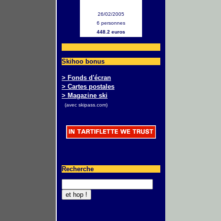
26/02/2005
6 personnes
448.2 euros
Skihoo bonus
> Fonds d'écran
> Cartes postales
> Magazine ski
(avec skipass.com)
Recherche