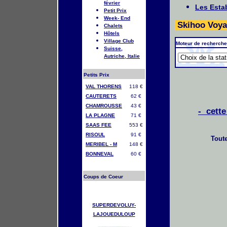
février
Les Esta
Petit Prix
Week- End
Skihoo Voya
Chalets
Hôtels
Village Club
Moteur de recherche
Suisse,
Autriche, Italie
Petits Prix
VAL THORENS
118 €
CAUTERETS
62 €
CHAMROUSSE
43 €
- cette
LA PLAGNE
71 €
SAAS FEE
553 €
RISOUL
91 €
Toute
MERIBEL - M
148 €
BONNEVAL
60 €
Coups de Coeur
SUPERDEVOLUY-
LAJOUEDULOUP