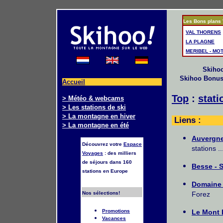
Les Bons plans 
VAL THORENS
LA PLAGNE
MERIBEL - MO
Skiho
Skihoo Bonu
Accueil
Top
:
stati
> Météo & webcams
> Les stations de ski
> La montagne en hiver
Liens :
> La montagne en été
Auvergne
Découvrez votre
Espace
stations ..
Voyages
: des milliers
de séjours dans 160
Besse - 
stations en Europe
Domaine 
Nos sélections!
Forez
Le Mont 
Promotions
Vacances